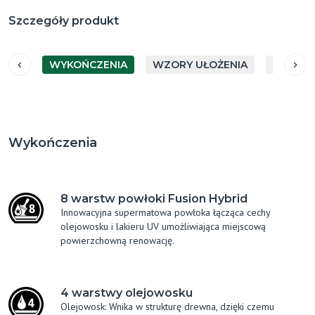
Szczegóły produkt
WYKOŃCZENIA
WZORY UŁOŻENIA
GATUN
Wykończenia
8 warstw powłoki Fusion Hybrid
Innowacyjna supermatowa powłoka łącząca cechy
olejowosku i lakieru UV umożliwiająca miejscową
powierzchowną renowację.
4 warstwy olejowosku
Olejowosk: Wnika w strukturę drewna, dzięki czemu