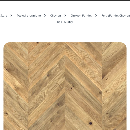
Start
Podłogi drewniane
Chevron
Chevron Parkiet
FertigParkiet Chevron
Dąb Country