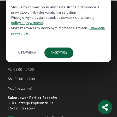
Stosujemy cookies po to aby nasza strona funkcjonowała
prawidłowo i aby doskonalić nasze usługi.
Więcej o wykorzystaniu cookies dowiesz sie w naszej
Godziny otwarcia
polityce prywatności
.
Możesz również w dowolnym momencie zmienic
ustawienia
Pn.: 09:00 - 17:00
prywatności.
Wt.: 09:00 - 17:00
Śr.: 09:00 - 17:00
USTAWIENIA
AKCEPTUJĘ
Czw.: 09:00 - 17:00
Pt.: 09:00 - 17:00
Sb.: 09:00 - 13:00
Nd.: (nieczynne)
Salon Jawor-Parkiet Rzeszów
ul. Ks. Jerzego Popiełuszki 1a
35-328 Rzeszów