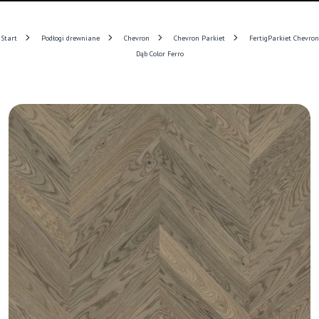
Start
Podłogi drewniane
Chevron
Chevron Parkiet
FertigParkiet Chevron
Dąb Color Ferro