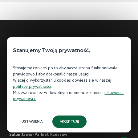
Godziny otwarcia
Szanujemy Twoją prywatność,
Pn.: 09:00 - 17:00
Wt.: 09:00 - 17:00
Stosujemy cookies po to aby nasza strona funkcjonowała
prawidłowo i aby doskonalić nasze usługi.
Śr.: 09:00 - 17:00
Więcej o wykorzystaniu cookies dowiesz sie w naszej
polityce prywatności
.
Czw.: 09:00 - 17:00
Możesz również w dowolnym momencie zmienic
ustawienia
prywatności.
Pt.: 09:00 - 17:00
Sb.: 09:00 - 13:00
USTAWIENIA
AKCEPTUJĘ
Nd.: (nieczynne)
Salon Jawor-Parkiet Rzeszów