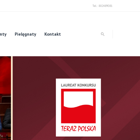
Tel.: 882489081
unty
Pielęgnaty
Kontakt