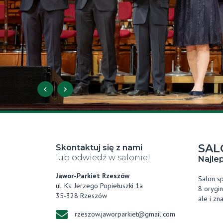
SAL
Skontaktuj się z nami
lub odwiedź w salonie!
Najle
Jawor-Parkiet Rzeszów
Salon s
ul. Ks. Jerzego Popiełuszki 1a
8 orygin
35-328 Rzeszów
ale i z
rzeszow.jaworparkiet@gmail.com