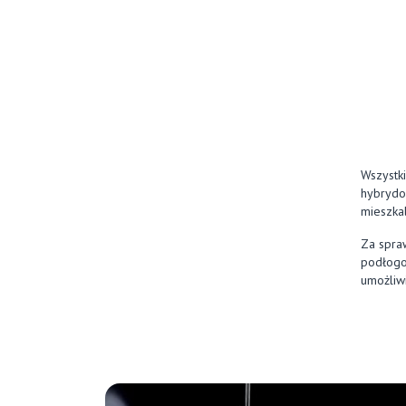
Wszystk
hybrydo
mieszkal
Za spra
podłogo
umożliwi