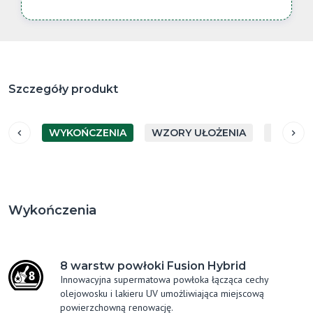
Szczegóły produkt
WYKOŃCZENIA
WZORY UŁOŻENIA
GATUN
Wykończenia
8 warstw powłoki Fusion Hybrid
Innowacyjna supermatowa powłoka łącząca cechy
olejowosku i lakieru UV umożliwiająca miejscową
powierzchowną renowację.