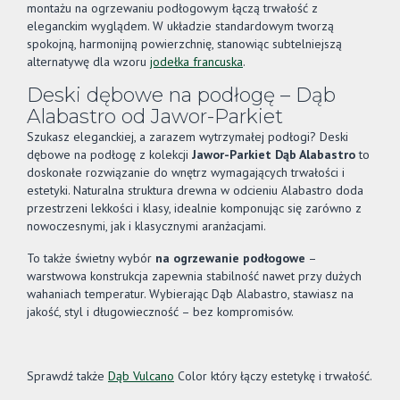
montażu na ogrzewaniu podłogowym łączą trwałość z
eleganckim wyglądem. W układzie standardowym tworzą
spokojną, harmonijną powierzchnię, stanowiąc subtelniejszą
alternatywę dla wzoru
jodełka francuska
.
Deski dębowe na podłogę – Dąb
Alabastro od Jawor-Parkiet
Szukasz eleganckiej, a zarazem wytrzymałej podłogi? Deski
dębowe na podłogę z kolekcji
Jawor-Parkiet Dąb Alabastro
to
doskonałe rozwiązanie do wnętrz wymagających trwałości i
estetyki. Naturalna struktura drewna w odcieniu Alabastro doda
przestrzeni lekkości i klasy, idealnie komponując się zarówno z
nowoczesnymi, jak i klasycznymi aranżacjami.
To także świetny wybór
na ogrzewanie podłogowe
–
warstwowa konstrukcja zapewnia stabilność nawet przy dużych
wahaniach temperatur. Wybierając Dąb Alabastro, stawiasz na
jakość, styl i długowieczność – bez kompromisów.
Sprawdź także
Dąb Vulcano
Color który łączy estetykę i trwałość.