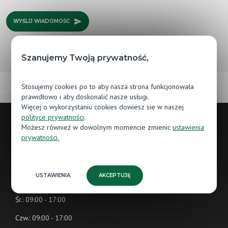
WYŚLIJ WIADOMOŚĆ
Szanujemy Twoją prywatność,
Stosujemy cookies po to aby nasza strona funkcjonowała
prawidłowo i aby doskonalić nasze usługi.
Więcej o wykorzystaniu cookies dowiesz sie w naszej
polityce prywatności
.
Możesz również w dowolnym momencie zmienic
ustawienia
Godziny otwarcia
prywatności.
Pn.: 09:00 - 17:00
USTAWIENIA
AKCEPTUJĘ
Wt.: 09:00 - 17:00
Śr.: 09:00 - 17:00
Czw.: 09:00 - 17:00